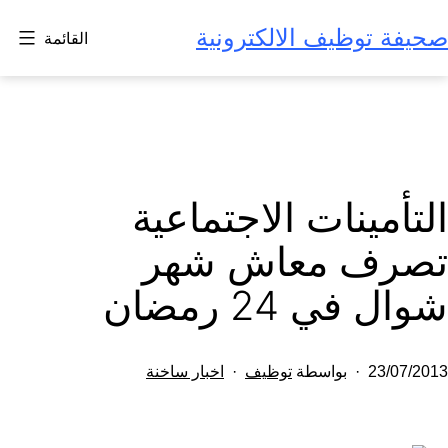
لتخطي
صحيفة توظيف الالكترونية
القائمة
لى
لمحتوى
التأمينات الاجتماعية
تصرف معاش شهر
شوال في 24 رمضان
تم
مصنف
23/07/2013
بواسطة
توظيف
اخبار ساخنة
النشر
كـ
في