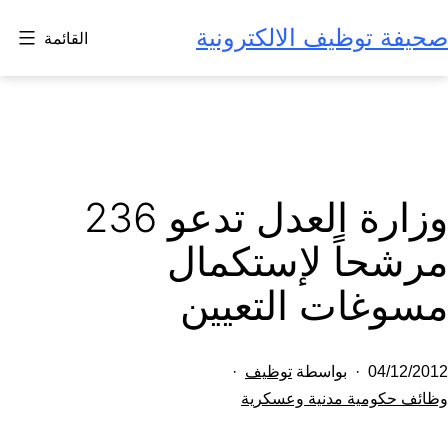
لتخطي
صحيفة توظيف الالكترونية
القائمة
لى
لمحتوى
وزارة العدل تدعو 236
مرشحاً لإستكمال
مسوغات التعيين
تم
04/12/2012
بواسطة
توظيف
النشر
مصنف
وظائف حكومية مدنية وعسكرية
كـ
في