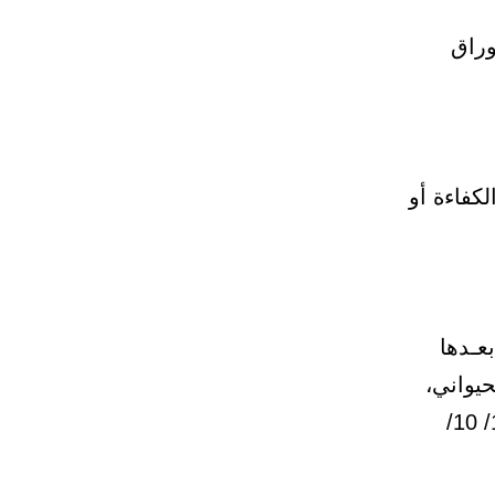
وراق
كفاءة أو
عـدها
حيواني،
محددة مواعيد التسجيل والمقابلة الشخصية بدءاً من يوم الأحد 14/ 10/