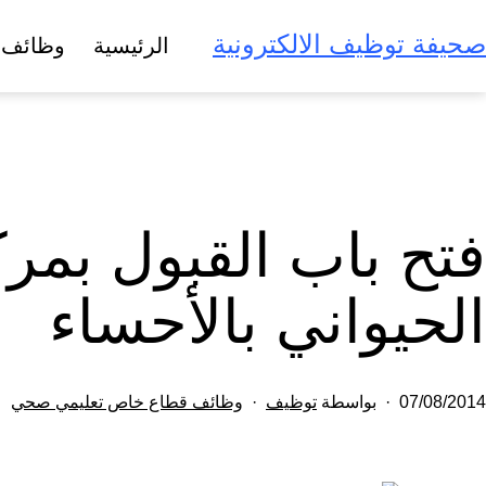
لتخطي
صحيفة توظيف الالكترونية
الرئيسية
وظائف 
لى
لمحتوى
فتح باب القبول بمرك
الحيواني بالأحساء
تم
مصنف
07/08/2014
بواسطة
توظيف
وظائف قطاع خاص تعليمي صحي
النشر
كـ
في