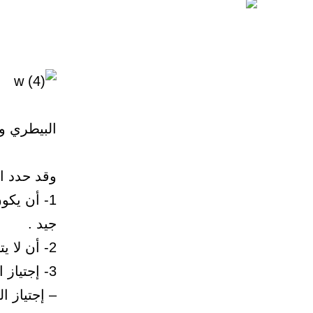
البيطري و الإ
وقد حدد ا
1- أن يك
جيد .
2- أن لا يتجاوز عمر الطالب 21 سنة .
3- إجتياز المقابلة الشخصية .4
– إجتياز ا