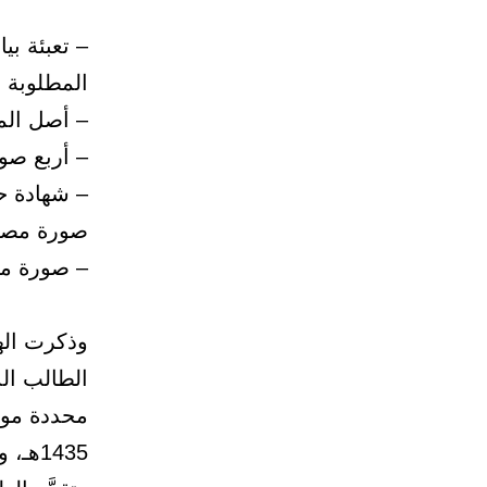
– تعبئة بي
المطلوبة 
– أصل الم
– أربع صو
– شهادة ح
صورة مصد
– صورة من 
وذكرت الهي
الطالب الد
1435هـ، وينتهي بنهايـة دوام يـوم الخميس 25/ 10/ 1435هـ،