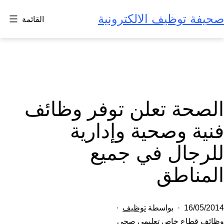
لتخطي
صحيفة توظيف الالكترونية
القائمة
لى
لمحتوى
الصحة تعلن توفر وظائف
فنية وصحية وإدارية
للرجال في جميع
المناطق
تم
16/05/2014
بواسطة
توظيف
النشر
مصنف
وظائف قطاع خاص تعليمي صحي