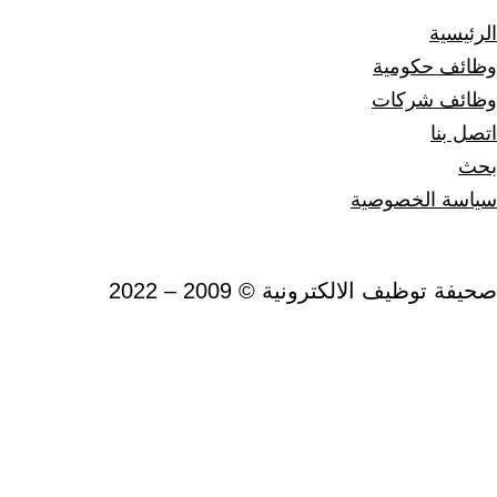
ة
حكومية
 شركات
ا
الخصوصية
ظيف الالكترونية © 2009 – 2022