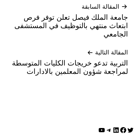
فّح
المقالة السابقة
عة الملك فيصل تعلن توفر فرص
مقالات
عاث منتهي بالتوظيف في المستشفى
امعي
الة التالية
ربية تدعو خريجات الكليات المتوسطة
اجعة شؤون المعلمين بالادارات
ينكد إن
سبوك
تيليجرام
يوتيوب