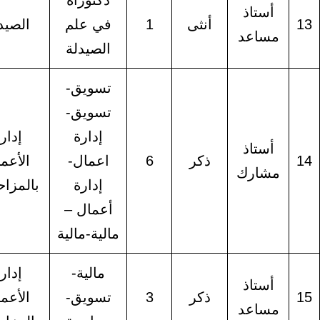
دكتوراه
أستاذ
أنثى
1
في علم
الصيدلة
مساعد
الصيدلة
تسويق-
تسويق-
إدارة
إدارة
أستاذ
ذكر
6
اعمال-
الأعمال
مشارك
إدارة
بالمزاحمية
أعمال –
مالية-مالية
مالية-
إدارة
أستاذ
ذكر
3
تسويق-
الأعمال
مساعد