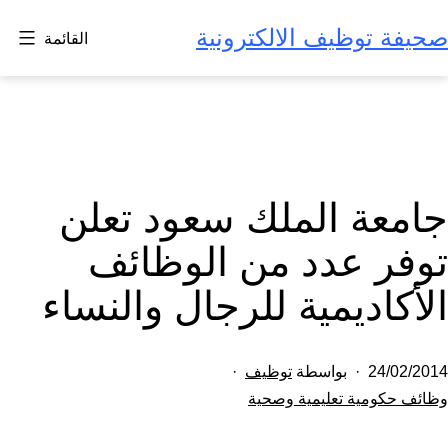
ي
 توظيف الالكترونية
القائمة
ى
عة الملك سعود تعلن
ر عدد من الوظائف
اديمية للرجال والنساء
24/
بواسطة
توظيف
نشر
صنف
كومية تعليمية وصحية
ي