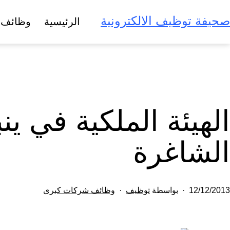
لتخطي
صحيفة توظيف الالكترونية
الرئيسية
وظائف 
لى
لمحتوى
الهيئة الملكية في ي
الشاغرة
تم
مصنف
12/12/2013
بواسطة
توظيف
وظائف شركات كبرى
النشر
كـ
في