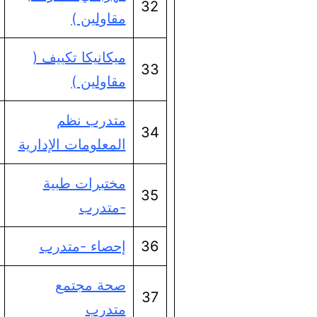
32
مقاولين )
ميكانيكا تكييف (
33
مقاولين )
متدرب نظم
34
المعلومات الإدارية
مختبرات طبية
35
-متدرب
36
إحصاء -متدرب
صحة مجتمع
37
متدرب