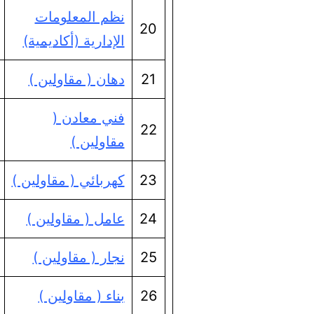
نظم المعلومات
20
الإدارية (أكاديمية)
21
دهان ( مقاولين )
فني معادن (
22
مقاولين )
23
كهربائي ( مقاولين )
24
عامل ( مقاولين )
25
نجار ( مقاولين )
26
بناء ( مقاولين )