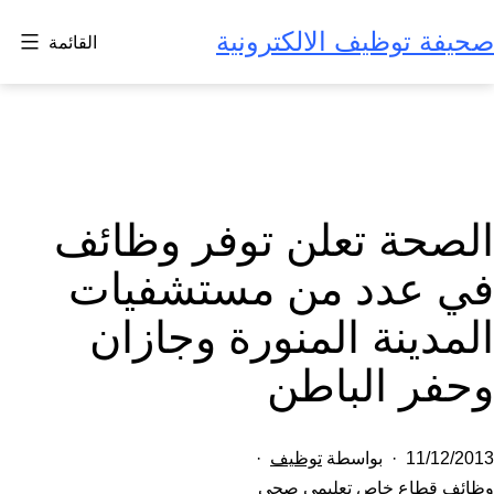
لتخطي
صحيفة توظيف الالكترونية
القائمة
لى
لمحتوى
الصحة تعلن توفر وظائف
في عدد من مستشفيات
المدينة المنورة وجازان
وحفر الباطن
تم
11/12/2013
بواسطة
توظيف
النشر
مصنف
وظائف قطاع خاص تعليمي صحي