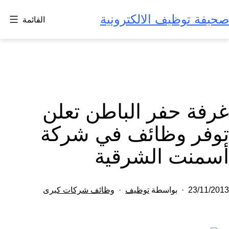
لتخطي
صحيفة توظيف الالكترونية
القائمة
لى
لمحتوى
غرفة حفر الباطن تعلن
توفر وظائف في شركة
أسمنت الشرقية
تم
مصنف
23/11/2013
بواسطة
توظيف
وظائف شركات كبرى
النشر
كـ
في