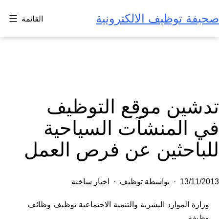
لتخطي
صحيفة توظيف الالكترونية
القائمة
لى
لمحتوى
تدشين موقع ‏التوظيف
في المنشآت السياحية
للباحثين عن فرص العمل
تم
مصنف
13/11/2013
بواسطة
توظيف
اخبار ساخنة
النشر
كـ
وزارة الموارد البشرية والتنمية الاجتماعية توظيف وظائف
في
وظيفة