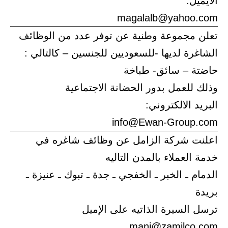
الايميل:
magalalb@yahoo.com
تعلن مجموعة وطنية عن توفر عدد من الوظائف
الشاغرة لديها -للسعوديين للجنسين – كالتالي :
حاضتة – سائق- طباخة
وذلك للعمل بدور الحضانة الاجتماعية
البريد الالكتروني:
info@Ewan-Group.com
اعلنت شركة الزامل عن وظائف شاغره في
خدمة العملاء بالمدن التاليه
الدمام ـ الخبر ـ الخفجي ـ جدة ـ تبوك ـ عنيزة ـ
بريدة
ترسل السيرة الذاتيه على الإميل
mani@zamilco.com