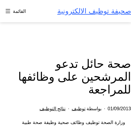
لتخطي
صحيفة توظيف الالكترونية
القائمة
لى
لمحتوى
صحة حائل تدعو
المرشحين على وظائفها
للمراجعة
تم
مصنف
01/09/2013
بواسطة
توظيف
نتائج التوظيف
النشر
كـ
وزارة الصحة توظيف وظائف صحية وظيفة صحة طبية
في