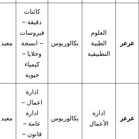
كائنات
دقيقة –
العلوم
فيروسات
الطبية
بكالوريوس
– انسجة
معيد
معيدة
التطبيقية
وخلايا –
كيمياء
حيوية
ادارة
اعمال –
ادارة
ادارة
ابتعاث-
بكالوريوس
معيد
الأعمال
عامة –
معيدة
قانون –