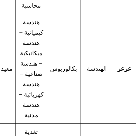
محاسبة
هندسة
كيميائية –
هندسة
ميكانيكية
– هندسة
الهندسة
بكالوريوس
معيد
صناعية –
هندسة
كهربائية –
هندسة
مدنية
تغذية