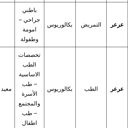
باطني
جراحي –
التمريض
بكالوريوس
معيدة
امومة
وطفولة
تخصصات
الطب
الاساسية
– طب
الطب
بكالوريوس
معيد
معيدة
الأسرة
والمجتمع
– طب
اطفال