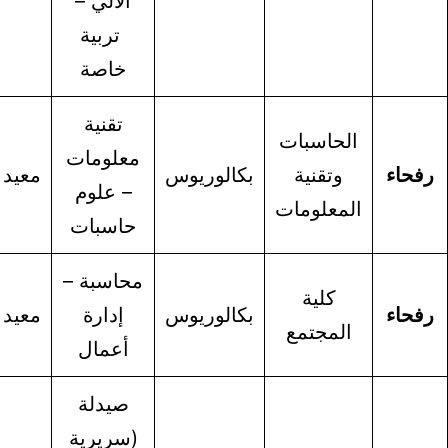
الالي –
تربية
خاصة
تقنية
لحاسبات
معلومات
ابتعاث-
وتقنية
بكالوريوس
معيد
– علوم
معيدة
لمعلومات
حاسبات
محاسبة –
كلية
ابتعاث-
بكالوريوس
إدارة
معيد
المجتمع
معيدة
أعمال
صيدلة
(سريرية