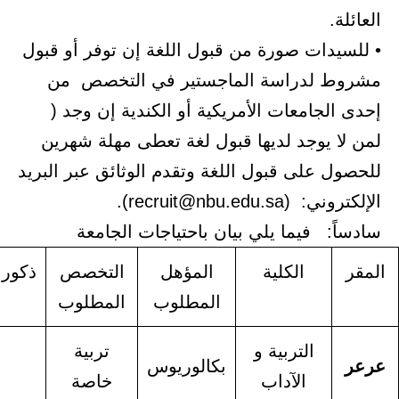
ت صورة من قبول اللغة إن توفر أو قبول
دراسة الماجستير في التخصص من
معات الأمريكية أو الكندية إن وجد (
وجد لديها قبول لغة تعطى مهلة شهرين
ى قبول اللغة وتقدم الوثائق عبر البريد
recruit@n).
يما يلي بيان باحتياجات الجامعة
الكلية
المؤهل
التخصص
ذكور
اناث
المطلوب
المطلوب
التربية و
تربية
ابتعاث-
بكالوريوس
الآداب
خاصة
معيدة