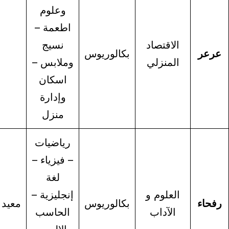
وعلوم
اطعمة –
الاقتصاد
نسيج
ابتعاث-
بكالوريوس
المنزلي
وملابس –
معيدة
اسكان
وإدارة
منزل
رياضيات
– فيزياء –
لغة
العلوم و
إنجليزية –
ابتعاث-
بكالوريوس
معيد
الآداب
الحاسب
معيدة