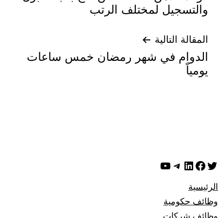
لات
ل لمختلف الرتب
تالية
 في شهر رمضان خمس ساعات
يجرام
يوتيوب
ية
ات