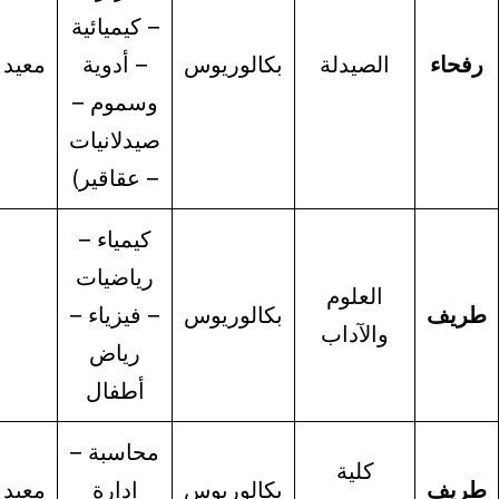
– كيميائية
الصيدلة
بكالوريوس
– أدوية
معيد
معيدة
وسموم –
صيدلانيات
– عقاقير)
كيمياء –
رياضيات
العلوم
بكالوريوس
– فيزياء –
ابتعاث
والآداب
رياض
أطفال
محاسبة –
كلية
ابتعاث-
بكالوريوس
إدارة
معيد