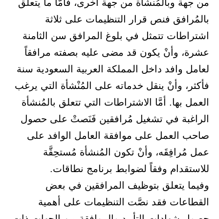
من جهة وبالمُنشأة من جهة أخرى، فأمَّا ما يتعلق
بالمُرافق فنص قرار التنظيمات على ثلاثة
اشتراطات تتمثل في بلوغ المرافق سن الثامنة
عشرة، وأنْ يكون قد مضى عليه بصفته مرافقاً
لعامل وافد داخل المملكة العربية السعودية سنة
فأكثر، وأنْ ينقل خدماته على المُنْشأة التي يرغب
العمل بها. أمَّا الاشتراطات التي تتعلق بالمُنشأة
الراغبة في تشغيل مُرافقين فَنَصتْ على حصول
صاحب العمل على موافقة العامل الوافد على
عمل مُرافِقَه، وأنْ تكون المُنشأة مُستحِقَّة
للاستقدام وفقاً لضوابط برنامج نطاقات.
وفيما يتعلق بتوظيف المرافقين في بعض
القطاعات فقد نصَّت التنظيمات على أهمية
حصول شهادات التأييد والموافقة من الجهات ذات