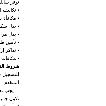
توفر سابك ل
• تكاليف ا
• مكافأة 
• بدل سك
• بدل مرا
• تأمين ط
• تذاكر إر
• مكافآت 
شروط القب
للتسجيل ف
المتقدم :
1. يجب ت
تكون جميع