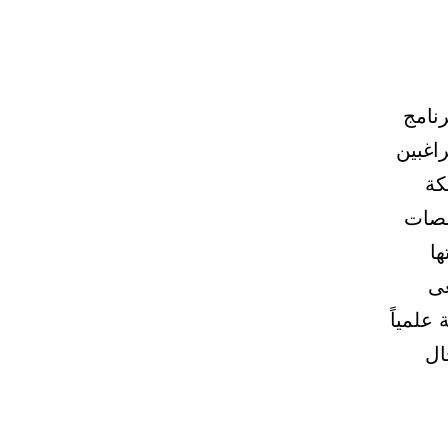
نامج
راغبين
كة
صصات
ا
عى
علمياً
ال