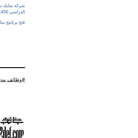
شركة سابك تعلن
الدراسي 1430 /1431 هـ
فتح برنامج ساب
موسوم
وظائف مدن
كـ