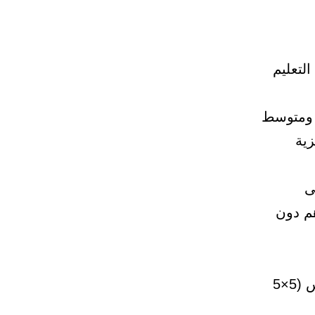
لتعليم
ة ومتوسط
زية
ى
م دون
– صور حديثة واضحة وملونة مكشوف الرأس وبخلفية بيضاء مقاس (5×5