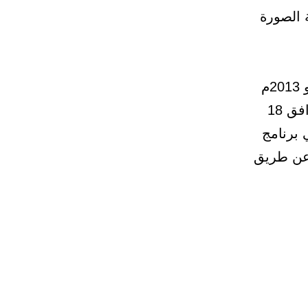
لصور 50% من مساحة الصورة
تبدأ فترة التسجيل يوم الأربعاء 3 شعبان 1434هـ الموافق 12 يونيو 2013م
الساعة التاسعة صباحاً ، وتنتهي يوم الثلاثاء 9 شعبان 1434هـ الموافق 18
في برنامج
 عن طريق