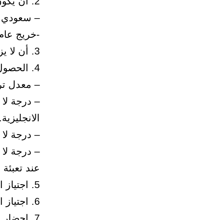
2. أن يكون المتقدم للبعثة:
– سعودي ا
-خريج عام (1433-1434هـ) قسم العلوم ال
3. أن لا يزيد عمر المتقدم عن 20 سنة هجرية.
4. الحصول على:
– معدل تراكمي عا
الانجليزية.
– درجة لا تقل عن 80 في ا
عند تعبئة 
5. اجتياز المقابلة الشخصية.
6. اجتياز الفحوص الطبية اللازمة.
7. إحضار المستندات التالية عند الحضور للمقابلة الشخصية: