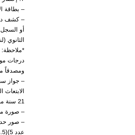
– بطاقة ال
– كشف درج
أو السجل ا
الثانوي (ل
*ملاحظة: 
درجات مواد
ومصدقاً من
– جواز سف
الابتعاث 
21 سنة من الجوازات.
– صورة من 
عدد 5)(3.5×4.5 عدد 5)**.