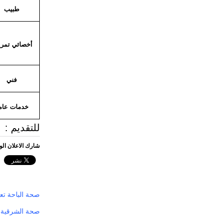
طبيب
أخصائي تمر
فني
خدمات عام
للتقديم : ( baha-health.gov.sa
شارك الاعلان ال
صحة الباحة تع
صحة الشرقية تعلن توفر 518 وظيفة 