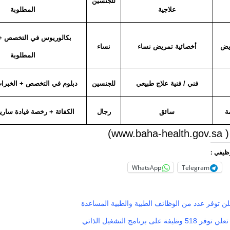
للجنسين
علاجية
المطلوبة
بكالوريوس في التخصص + 
يض
أخصائية تمريض نساء
نساء
المطلوبة
فني / فنية علاج طبيعي
للجنسين
دبلوم في التخصص + الخبرات
ة
سائق
رجال
الكفائة + رخصة قيادة ساري
www.)
وظيفي :
WhatsApp
Telegram
لن توفر عدد من الوظائف الطبية والطبية المساعدة
على برنامج التشغيل الذاتي