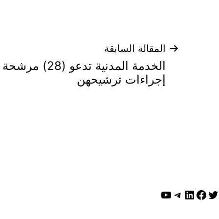
تصفّح
المقالة السابقة
الخدمة المدنية تد
المقالات
إجراءات ترشيحهن
ويتر
لينكد إن
فيسبوك
تيليجرام
يوتيوب