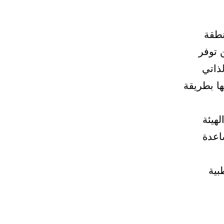
نطقة
ن توفر
ذاتي
ا بطريقة
هيئة
اعدة
بية