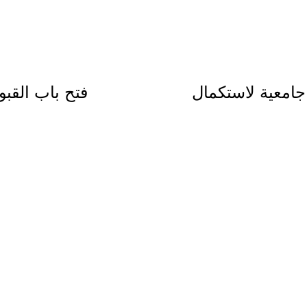
عو (28) مرشحة جامعية لاستكمال
فتح باب القبو