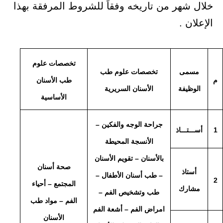
خلال شهر من تاريخه وفقاً للشروط المرفقة بهذا
الإعلان .
تخصصات علوم
مسمى
تخصصات علوم طب
م
طب الأسنان
الوظيفة
الأسنان السريرية
الأساسية
جراحة الوجه والفكين –
1
أســـتـــاذ
الأنسجة المحيطة
بالأسنان – تقويم الأسنان
صحة أسنان
أستاذ
– طب أسنان الأطفال –
2
المجتمع – أحياء
مشارك
طب وتشخيص الفم –
الفم – مواد طب
امراض الفم – أشعة الفم
الأسنان