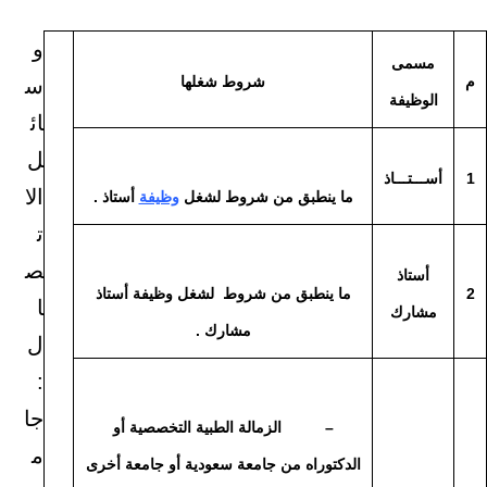
و
مسمى
م
شروط شغلها
س
الوظيفة
ائ
ل
1
أســـتـــاذ
الا
ما ينطبق من شروط لشغل
وظيفة
أستاذ .
ت
ص
أستاذ
2
ما ينطبق من شروط لشغل وظيفة أستاذ
ا
مشارك
مشارك .
ل
:
جا
– الزمالة الطبية التخصصية أو
م
الدكتوراه من جامعة سعودية أو جامعة أخرى