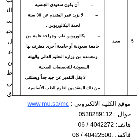
– أن يكون سعودي الجنسية .
الت
– لا يزيد عمر المتقدم عن 30 سنة
س
لحمة البكالوريوس .
جي
– بكالوريوس طب وجراحة عامة من
ل
5
معيد
جامعة سعودية أو جامعة أخرى معترف بها
ع
ومعتمدة من وزارة التعليم العالي والهيئة
ن
السعودية للتخصصات الصحية .
ط
– لا يقل التقدير عن جيد جداً ويستثنى
ري
من ذلك المتقدمين لعلوم الطب الأساسية .
ق
موقع الكلية الالكتروني :
www.mu.sa/mc
جوال : 0538289112
هاتف: 4042272 / 06
فاكس :40422500 / 06