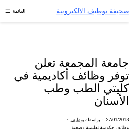
لتخطي
صحيفة توظيف الالكترونية
القائمة
لى
لمحتوى
جامعة المجمعة تعلن
توفر وظائف أكاديمية في
كليتي الطب وطب
الأسنان
تم
27/01/2013
بواسطة
توظيف
النشر
مصنف
وظائف حكومية تعليمية وصحية