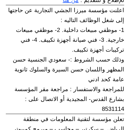
للإطلاع و للتقديم :
من هنا
اعلنت مؤسسة ميرزا الجشي التجارية عن حاجتها
إلى شغل الوظائف التاليه :
1- موظفي مبيعات داخلية. 2- موظفي مبيعات
خارجية. 3- فني صيانة أجهزة تكييف. 4- فني
تركيبات أجهزة تكييف.
وذلك حسب الشروط :- سعودي الجنسية حسن
المظهر واللسان حسن السيرة والسلوك ثانوية
عامة كحد ادني
للمراجعة والاستفسار : مراجعة مقر المؤسسة
بشارع القدس- المجيدية أو الاتصال على :
8531114
تعلن مؤسسة لتقنية المعلومات في منطقة
الرياض – سكرتير – محاسب – مبرمج كمبيوتر