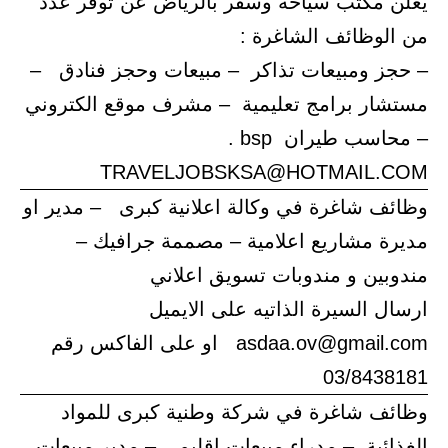
يعلن مكتب سياحة وسفر بالرياض عن توفر عدد
من الوظائف الشاغرة :
– حجز ومبيعات تذاكر – مبيعات وحجز فنادق –
مستشار برامج تعليمية – مشرف موقع الكتروني
– محاسب طيران bsp .
TRAVELJOBSKSA@HOTMAIL.COM
وظائف شاغرة في وكالة اعلانية كبرى – مدير او
مديرة مشاريع اعلامية – مصممة جرافيك –
مندوبين و مندوبات تسويق اعلاني
ارسال السيرة الذاتيه على الايميل
asdaa.ov@gmail.com او على الفاكس رقم
03/8438181
وظائف شاغرة في شركة وطنية كبرى للمواد
الغذائية – مدراء مبيعات اقليمي – مدير مبيعات