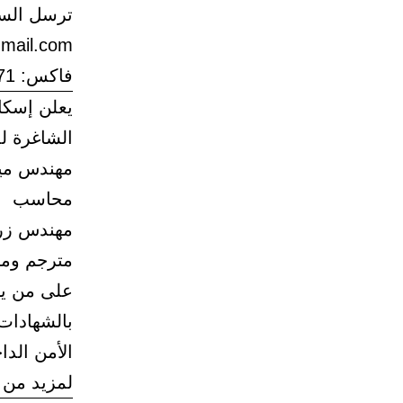
ترسل السير
mail.com
فاكس: 014764271
يعلن إسكا
الشاغرة ل
مهندس ميك
محاسب
مهندس زر
مترجم ومش
على من ير
بالشهادات
الأمن الد
لمزيد من الاستفس