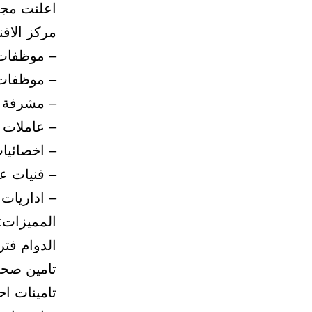
اعلنت مجم
مركز الافن
– موظفات 
– موظفات
– مشرفة ا
– عاملات 
– اخصائيا
– فنيات ع
– اداريات
المميزات:
الدوام فتر
تامين صح
تامينات اح