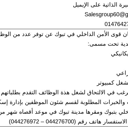
ة الذاتية على الإيميل
Salesgroup60@g
ن قوى الأمن الداخلي في تبوك عن توفر عدد من الوظ
دية تحت مسمى:
انيكي
اعي
غل كمبيوتر
غب في الالتحاق لشغل هذة الوظائف التقدم بطلباتهم
 والخبرات المطلوبة لقسم شئون الموظفين بإدارة إس
اخلي بتبوك ومقرها مدينة تبوك في موعد أقصاه شهر من 
ار هاتف رقم (044276700 – 044276972)