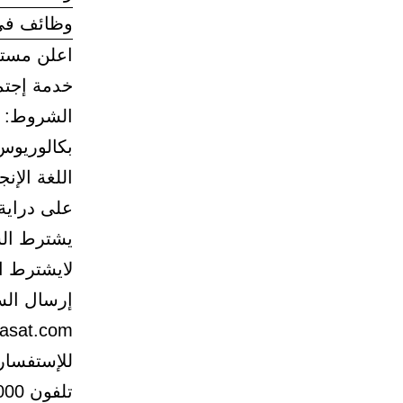
وظائف في 
اعلن مستش
خدمة إجتم
الشروط:
بكالوريوس
اللغة الإنج
على دراية
يشترط الس
لايشترط ا
إرسال السي
asat.com
للإستفسار
تلفون 8200000 تحويلة 2347