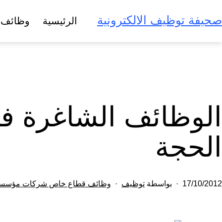
لتخطي
صحيفة توظيف الالكترونية
الرئيسية
وظائف 
لى
لمحتوى
الوظائف الشاغرة ف
الحجة
تم
مصنف
17/10/2012
بواسطة
توظيف
وظائف قطاع خاص شركات مؤسس
النشر
كـ
في