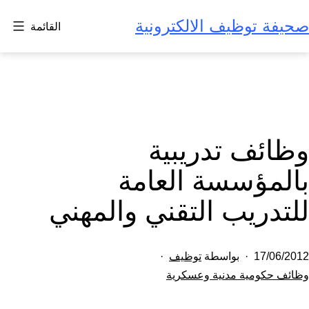
لتخطي
صحيفة توظيف الالكترونية
القائمة
لى
لمحتوى
وظائف تدريبية
بالمؤسسة العامة
للتدريب التقني والمهني
تم
17/06/2012
بواسطة
توظيف
النشر
مصنف
وظائف حكومية مدنية وعسكرية
كـ
في