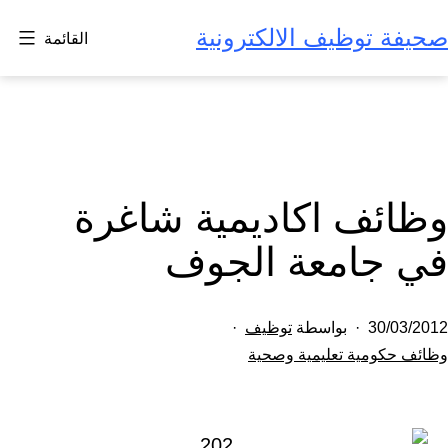
لتخطي
صحيفة توظيف الالكترونية
القائمة
لى
لمحتوى
وظائف اكاديمية شاغرة
في جامعة الجوف
تم
30/03/2012
بواسطة
توظيف
النشر
مصنف
وظائف حكومية تعليمية وصحية
كـ
في