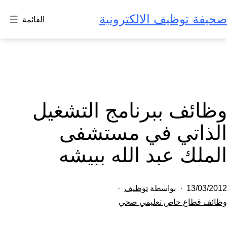
لتخطي
صحيفة توظيف الالكترونية
القائمة
لى
لمحتوى
وظائف ببرنامج التشغيل
الذاتي في مستشفى
الملك عبد الله ببيشه
تم
13/03/2012
بواسطة
توظيف
النشر
مصنف
وظائف قطاع خاص تعليمي صحي
كـ
في