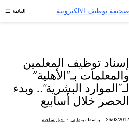
لتخطي
صحيفة توظيف الالكترونية
القائمة
لى
لمحتوى
إسناد توظيف المعلمين
والمعلمات بـ“الأهلية”
لـ“الموارد البشرية”.. وبدء
الحصر خلال أسابيع
تم
مصنف
26/02/2012
بواسطة
توظيف
اخبار ساخنة
النشر
كـ