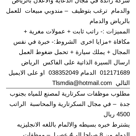
شركة رائدة في مجال الدعاية والاعلان بالرياض
والدمام ترغب بتوظيف – مندوبي مبيعات للعمل
بالرياض والدمام
المميزات :- راتب ثابت + عمولات مغرية +
مكافاة +مزايا اخرى الشروط:- خبرة في نفس
المجال + يملك سيارة + تحمل ضغوط العمل
ارسال السيرة الذاتية على الفاكس الرياض
012171689 الدمام 038352049 او على الايميل
التالي Tlsmdia@hotmail.com
مطلوب موظفات سكرتارية لمصنع للمياه بجنوب
جدة – في مجال السكرتارية والمحاسبة الراتب
4500 ريال
يشترط خبره بسيطه والالمام باللغه الانجليزيه
الدوام من 8 صباحا إلى4 عصرا – موظفات