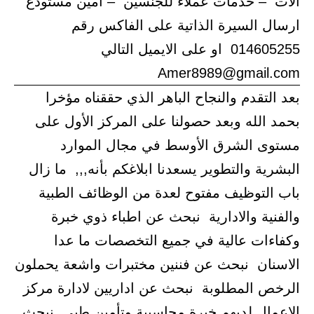
الات – خدمات عملاء للجنسين – امين مستودع
ارسال السيرة الذاتية على الفاكس رقم
014605255 او على الايميل التالي
Amer8989@gmail.com
بعد التقدم والنجاح الباهر الذي حققناه مؤخرا
بحمد الله وبعد حصولنا على المركز الأول على
مستوى الشرق الأوسط في مجال الموارد
البشرية والتطوير يسعدنا ابلاغكم بأنه,,, ما زال
باب التوظيف مفتوح لعدة من الوظائف الطبية
والفنية والادارية نبحث عن اطباء ذوي خبرة
وكفاءات عالية في جميع التخصصات ما عدا
الاسنان نبحث عن فننين مختبرات واشعة يحملون
الرخص المطلوبة نبحث عن اداريين لادارة مركز
الاعمال لديهم خبرة محاسبية وتأمين طبي نبحث