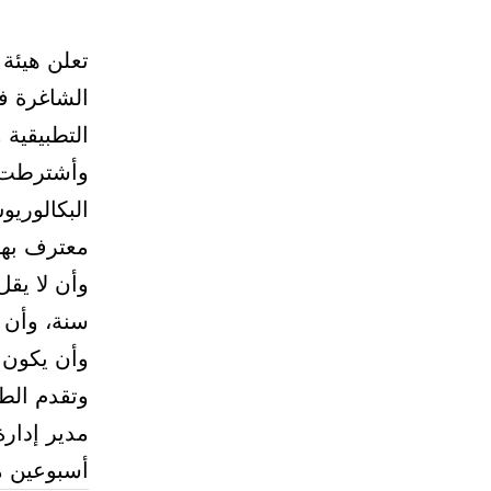
تعلن هيئة
الشاغرة ف
التطبيقية 
وأشترطت ا
البكالوري
معترف بها
سنة، وأن ي
وأن يكون 
وتقدم الطل
مدير إدارة
أسبوعين م