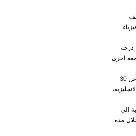
ئف
زياء
 درجة
معة أخرى
وأن لا يقل تقديره في البكالوريوس عن جيد، وأن لا يتجاوز عمره عن 30
نجليزية،
ة إلى
خلال مدة