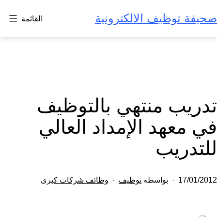
لتخطي
صحيفة توظيف الالكترونية
القائمة
لى
لمحتوى
تدريب منتهي بالتوظيف
في معهد الإمداد العالي
للتدريب
تم
مصنف
17/01/2012
بواسطة
توظيف
وظائف شركات كبرى
النشر
كـ
في