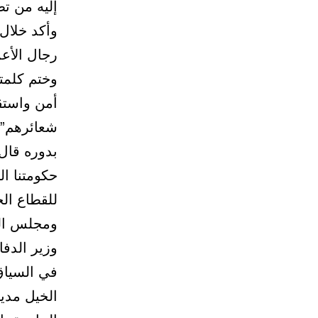
إليه من ت
وأكد خلال
رجال الأع
وختم كلمته
أمن واستق
شعائرهم”.
بدوره قال
حكومتنا ا
للقطاع الخ
ومجلس الغ
وزير الدف
في السياق 
الخيل مدي