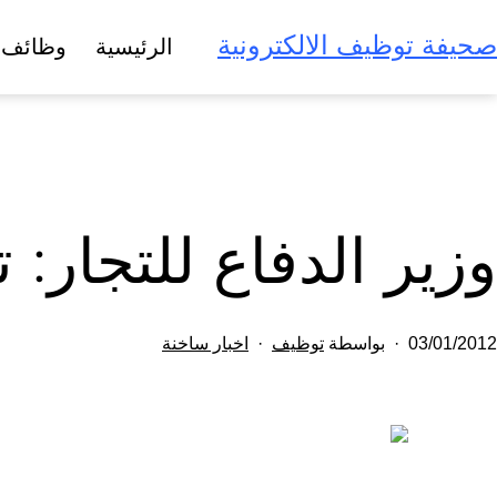
لتخطي
صحيفة توظيف الالكترونية
الرئيسية
وظائف 
لى
لمحتوى
وزير الدفاع للتجار: 
تم
مصنف
03/01/2012
بواسطة
توظيف
اخبار ساخنة
النشر
كـ
في