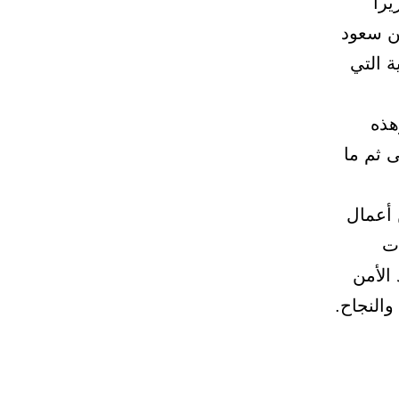
راً
بن سعود
 التي
هذه
ى ثم ما
 أعمال
ات
الأمن
والنجاح.