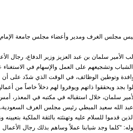
يس مجلس الغرف ومدير وأعضاء مجلس جامعة الإمام
 الأمير سلمان بن عبد العزيز وزير الدفاع، رجال الأع
لشباب وتشجيعهم على العمل والإسهام في الاستغناء 
لوافدة وتوطين الوظائف، في الوقت الذي شدّد على أن ا
وا بجد ويحققوا ذاتهم ويوفروا لهم دخلاً خاصاً من أعماله
مير سلمان، خلال استقباله في مكتبه في المعذر، أمس
بد الله سعيد المبطي رئيس مجلس الغرف السعودية، 
ين قدموا للسلام عليه وتهنئته بالثقة الملكية بتعيينه وزي
وله: ”كلما وجد شبابنا عملاً وساهم بذلك رجال الأعمال ا