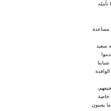
تأمله
ى مساعدة
ه سعيد
موا
شبابنا
الوافدة
يعهم،
ً خاصة
ما يصبون