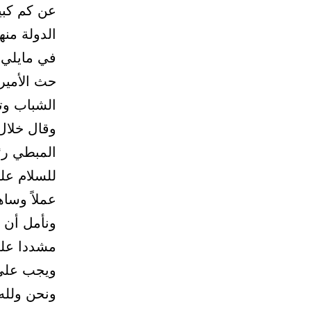
عن كم كبير
الدولة منه
في مايلي 
حث الأمير
الشباب وت
وقال خلال
المبطي رئ
للسلام عليه
عملاً وساه
ونأمل أن ي
مشددا على
ويجب على ش
ونحن ولله