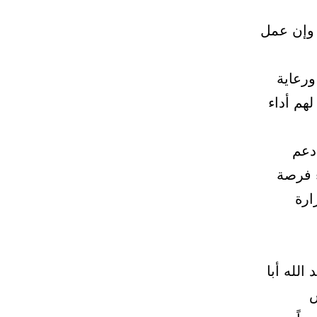
 وإن عمل
ورعاية
هم أداء
دعم
ء فرصة
ارة
الله أبا
س