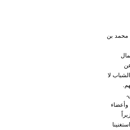
 محمد بن
مال
عن
لشباب لا
م.
،
وأعضاء
راً
ستغنينا