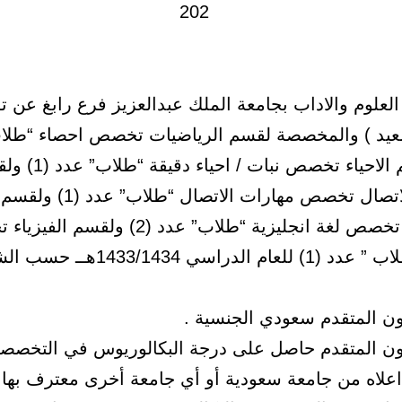
العلوم والاداب بجامعة الملك عبدالعزيز فرع رابغ عن ت
عيد ) والمخصصة لقسم الرياضيات تخصص احصاء “طلا
(1) ولقسم الاحياء تخصص نبات / احي
مهارات الاتصال تخصص مهارات الاتصال “طل
الانجليزية تخصص لغة انجليزية “طلاب” عدد (2) ولق
فيزياء ” طلاب ” عدد (1) للعام الدراسي /1434
كون المتقدم حاصل على درجة البكالوريوس في التخصص
اعلاه من جامعة سعودية أو أي جامعة أخرى معترف بها.