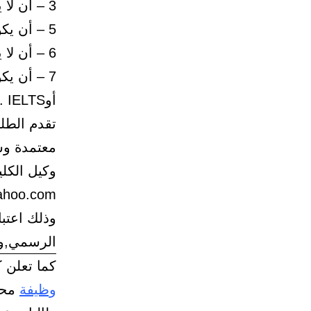
3 – أن لا يقل تقدير المتقدم في البكالوريوس عن جيد جدا.
5 – أن يكون المتقدم حسن السيرة والسلوك .
6 – أن لا يتجاوزعمر المتقدم عن (30) سنة.
أوIELTS .
تقدم الطل
معتمدة وش
ahoo.com
الرسمي,ولا
كما تعلن ك
وظيفة
محا