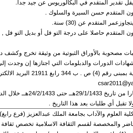
بات مصحوبة بالأوراق الثبوتية من وثيقة تخرج وكشف 
هادات الدورات والدبلومات التي اجتازها إن وجدت إل
وكيل الكلية بمبنى رقم (4) ص . ب 344 رابغ 21911 ا
csar2011@y
وذلك اعتبارا من تاريخ 29/1/1433هــ حتى 24/2/1433ه
 تقبل أي طلبات بعد هذا التاريخ .
لية العلوم والآداب بجامعة الملك عبدالعزيز (فرع رابغ)
ضر والمخصصة لقسم الثقافة الاسلامية تخصص ثقافة ا