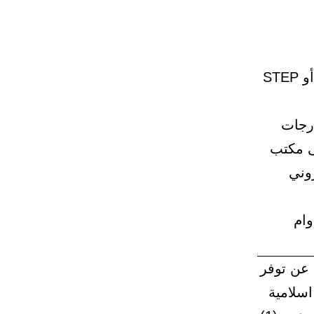
7 – أن يكون المتقدم حاصلا على درجة التو فل أو بديل التو فل , أو STEP
درجات
ى مكتب
لبريد الالكتروني
ــ خلال الدوام
 عن توفر
سلامية