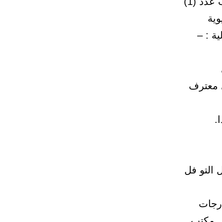
طالبات عدد (1) ولقسم الاحياء تخصص نبات / حيوانيه دقيقة طلاب عدد (1)
اء حيوية
 معترف
 التو فل
درجات
ى مكتب