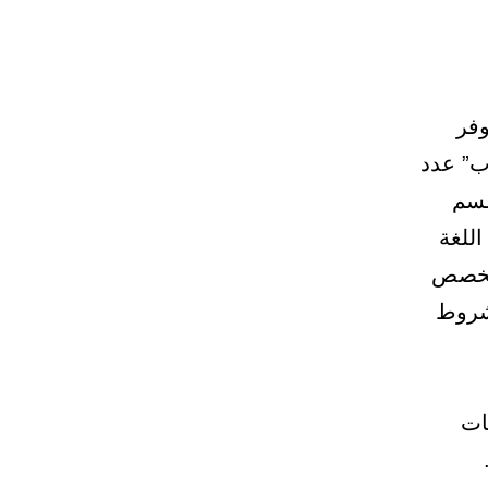
وفر
ب” عدد
اء دقيقة “طلاب” عدد (1) ولقسم
اب” عدد (1) ولقسم اللغة
سم الفيزياء تخصص
1433هــ حسب الشروط
ات