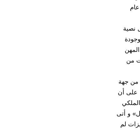
عام
 نصية
وجودة
المهن
ت من
 من جهة
 على أن
ار الملكي
ل» و أتى
زات لم