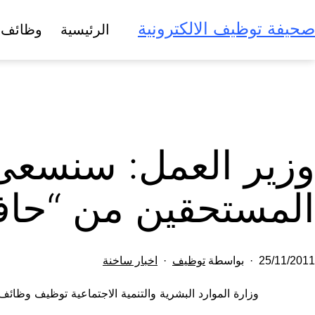
لتخطي
صحيفة توظيف الالكترونية
الرئيسية
وظائف 
لى
لمحتوى
وزير العمل: سنسعى 
المستحقين من “حاف
تم
مصنف
25/11/2011
بواسطة
توظيف
اخبار ساخنة
النشر
كـ
وزارة الموارد البشرية والتنمية الاجتماعية توظيف وظائ
في