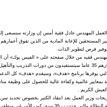
العمل المهندس عادل فقية أمس إن وزارته ستسعى إل
وفير فرص لتطوير الذات.
هندس فقيه من خلال صفحته على « الفيس بوك» أن ال
لتدريب والتأهيل وخدمات
تي يوفرها برنامج «هدف»، وسيقدم «هدف» كل الدعم
 بمعايير عالمية وكفاءة عالية للحصول على وظيفة منا
لعيش الكريم .
يحات وزير العمل بعد انتقاد الكثير بخصوص تحديد سن
على معونة البطالة والتي حددت بـ35 سنة، كون الأمر غي