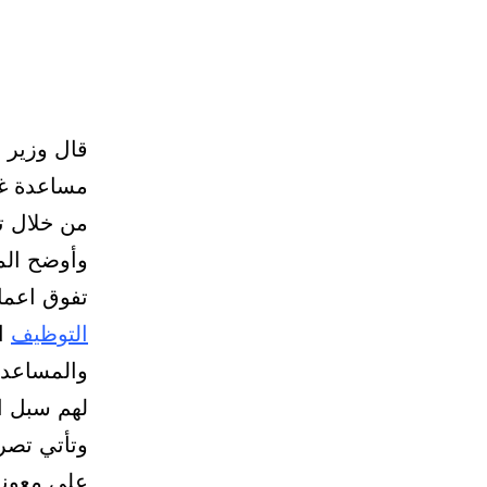
قال وزير 
من خلال ت
وأوضح الم
تفوق اعمارهم 35 عاما سيتستفيدون من دورات ا
التوظيف
ال
والمساعدة
لهم سبل ا
وتأتي تصر