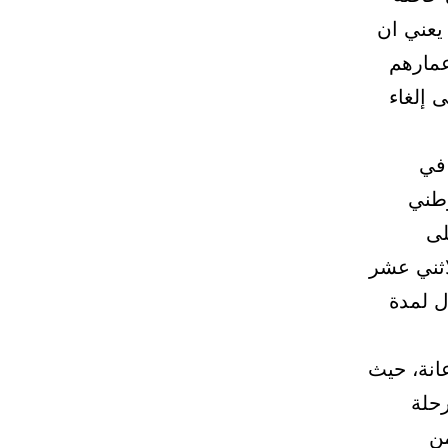
ظار منذ 15 عامًا ، مما يعني ان
 أعمارهم
 إلغاء
 في
وطني
لى
استيفائهم للاثني عشر
ل لمدة
انة، حيث
ى مرحلة
ن