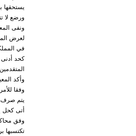
يستحقها بح
ورضع لا ت
ونفى المع
لعرض المه
في المملك
كحد أدنى 
المتقدمين 
وأكد المعي
وفقا للأمر
أتى كحل إ
وفق محاكا
تكتسبها بر