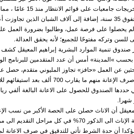
مع وجود خريجات جامعيات على قوائم الانت
اعمارهن تفوق 35 سنة، إضافة إلى آلاف الشبان الذين تجاوزت
ولم يحصلوا على فرصة عمل، وطالبوا بضرورة العمل على
ى للسن وتركه مفتوحًا للجميع؛ لأنه يحقق العدالة.
 صندوق تنمية الموارد البشرية إبراهيم المعيقل كشف
حسب »المدينة» أمس أن عدد المتقدمين للبرنامج ال
باحثين عن العمل «حافز» تجاوز المليوني متقدم، حصل ع
استحقاق صرف الإعانة منهم ما يقارب 700 ألف بعد 
 حددها الصندوق للحصول على الاعانة البالغة ألفي ريا
شهرا.
يقل أن الاناث حصلن على الحصة الأكبر من نسب الإع
بلغت نسبة الإناث الى الذكور 70% في كل مراحل التقديم ال
كدا أن حدة الشرط تأتي للتدقيق في صرف الاعانة لم