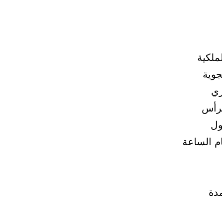
ملكية
جوية
زي
لرأس
ول
م الساعة
 العمدة