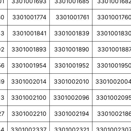
01
3301001693
3301001685
330100168
80
3301001774
3301001761
330100176
43
3301001841
3301001839
330100183
02
3301001893
3301001890
330100188
56
3301001954
3301001952
330100195
19
3301002014
3301002010
330100200
13
3301002100
3301002096
330100209
27
3301002210
3301002194
330100218
44
3301002337
3301002321
330100230