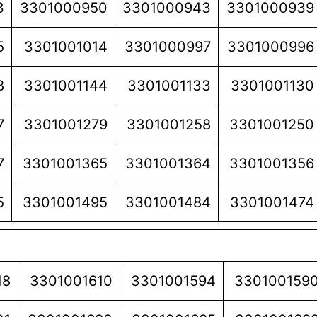
3
3301000950
3301000943
3301000939
5
3301001014
3301000997
3301000996
8
3301001144
3301001133
3301001130
7
3301001279
3301001258
3301001250
7
3301001365
3301001364
3301001356
5
3301001495
3301001484
3301001474
18
3301001610
3301001594
330100159