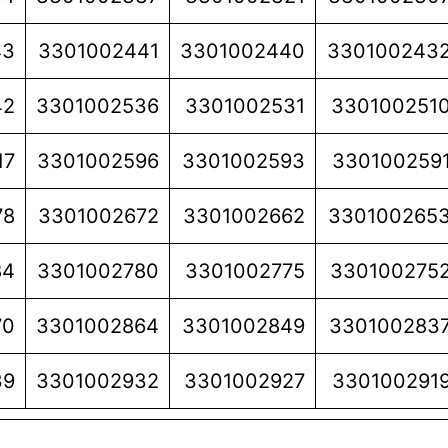
43
3301002441
3301002440
330100243
42
3301002536
3301002531
330100251
17
3301002596
3301002593
330100259
78
3301002672
3301002662
330100265
84
3301002780
3301002775
330100275
70
3301002864
3301002849
330100283
39
3301002932
3301002927
330100291