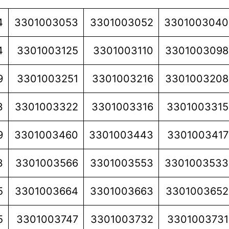
4
3301003053
3301003052
3301003040
4
3301003125
3301003110
3301003098
9
3301003251
3301003216
3301003208
3
3301003322
3301003316
3301003315
9
3301003460
3301003443
3301003417
3
3301003566
3301003553
3301003533
5
3301003664
3301003663
3301003652
5
3301003747
3301003732
3301003731