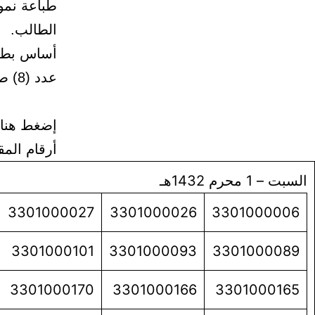
طباعة نمو
الطالب.
أساس بطاقة ال
عدد (8) صور ملونة ومقاس (4×3) كاشف الرأس.
إضغط هنا 
أرقام المق
السبت – 1 محرم 1432هـ
3301000027
3301000026
3301000006
3301000101
3301000093
3301000089
3301000170
3301000166
3301000165