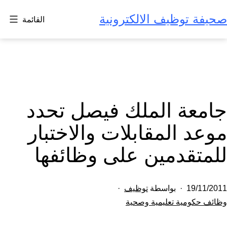
لتخطي
صحيفة توظيف الالكترونية
القائمة
لى
لمحتوى
جامعة الملك فيصل تحدد
موعد المقابلات والاختبار
للمتقدمين على وظائفها
تم
19/11/2011
بواسطة
توظيف
النشر
مصنف
وظائف حكومية تعليمية وصحية
كـ
في