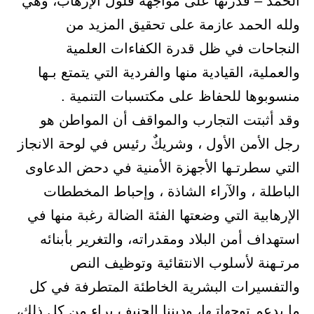
الحمد – قدرتها على مواجهة فلول الإرهاب، وهي
ولله الحمد عازمة على تحقيق المزيد من
النجاحات في ظل قدرة الكفاءات العلمية
والعملية، القيادية منها والفردية التي يتمتع بـها
منسوبوها للحفاظ على مكتسبات التنمية .
وقد أثبتت التجارب والمواقف أن المواطن هو
رجل الأمن الأول ، وشريكٌ رئيس في لوحة الانجاز
التي سطرتـها الأجهزة الأمنية في دحض الدعاوى
الباطلة ، والآراء الشاذة ، وإحباط المخططات
الإرهابية التي وضعتها الفئة الضالة رغبة منها في
استهداف أمن البلاد ومقدراته، والتغرير بأبنائه
مرتـهنة لأسلوب الانتقائية وتوظيف النص
والتفسيرات البشرية الخاطئة المتطرفة في كل
ما يدعم توجهاتـها، وديننا الحنيف براء من كل ذلك،