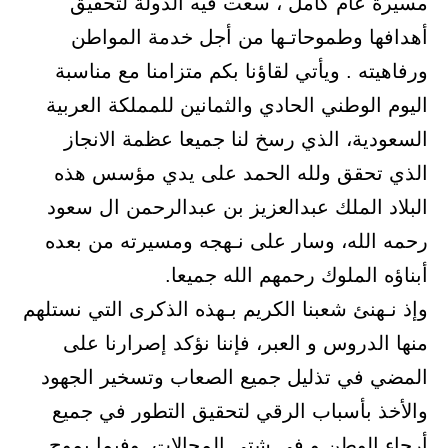
مسيرة عام كامل ، سعت فيه الدولة لتحقيق
أهدافها وطموحاتـها من أجل خدمة المواطن
ورفاهيته . ويأتي لقاؤنا بكم متزامنا مع مناسبة
اليوم الوطني الحادي والثمانين للمملكة العربية
السعودية، الذي رسخ لنا جميعا عظمة الانجاز
الذي تحقق ولله الحمد على يدي مؤسس هذه
البلاد الملك عبدالعزيز بن عبدالرحمن ال سعود
رحمه الله، وسار على نـهجه ومسيرته من بعده
أبناؤه الملوك رحمهم الله جميعا.
وإذ نـهنئ شعبنا الكريم بـهذه الذكرى التي نستلهم
منها الدروس و العبر، فإننا نؤكد إصرارنا على
المضي في تذليل جميع الصعاب وتسخير الجهود
والأخذ بأسباب الرقي لتحقيق التطور في جميع
أرجاء الوطن و في شتى المجالات. وفيما يموج