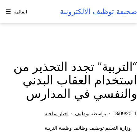
لتخطي
صحيفة توظيف الالكترونية
القائمة
لى
لمحتوى
“التربية” تجدد التحذير من
استخدام العقاب البدني
والنفسي في المدارس
تم
مصنف
18/09/2011
بواسطة
توظيف
اخبار ساخنة
النشر
كـ
وزارة التعليم توظيف وظائف وظيفة التربية
في