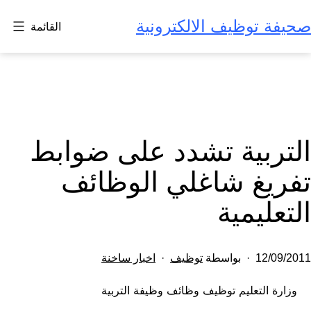
لتخطي
صحيفة توظيف الالكترونية
القائمة
لى
لمحتوى
التربية تشدد على ضوابط
تفريغ شاغلي الوظائف
التعليمية
تم
مصنف
12/09/2011
بواسطة
توظيف
اخبار ساخنة
النشر
كـ
وزارة التعليم توظيف وظائف وظيفة التربية
في