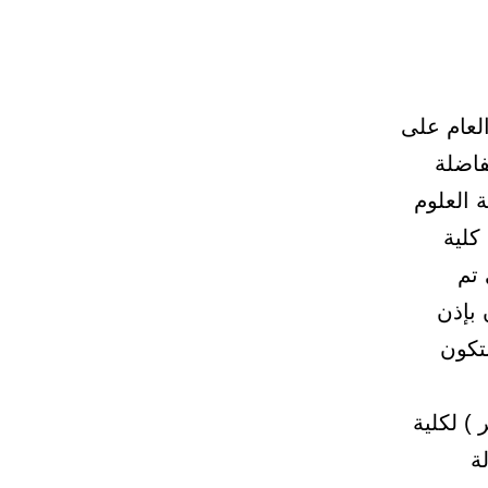
لعام على
فاضلة
 العلوم
 كلية
 تم
 8/9/1432 هـ ستكون بإذن
الساعة 8 صباحاً وستكون
 ) لكلية
ة