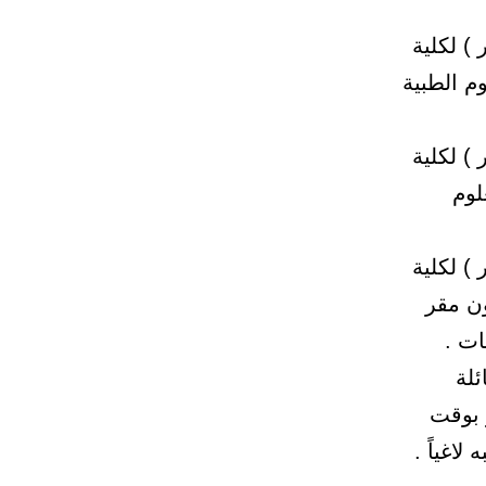
 ) لكلية
وم الطبية
 ) لكلية
لوم
 ) لكلية
ون مقر
ات .
ئلة
 بوقت
اغياً .