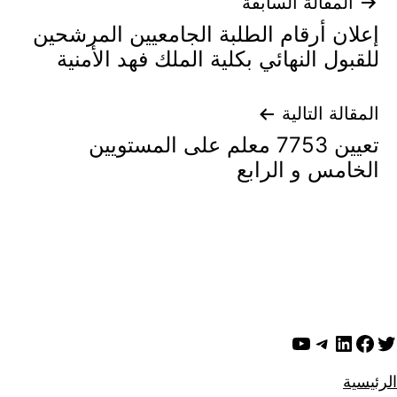
تصفّح
المقالة السابقة
إعلان أرقام الطلبة الجامعيين المرشحين
المقالات
للقبول النهائي بكلية الملك فهد الأمنية
المقالة التالية
تعيين 7753 معلم على المستويين
الخامس و الرابع
ويتر
لينكد إن
فيسبوك
تيليجرام
يوتيوب
الرئيسية