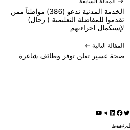
تصفّح
المقالة السابقة
الخدمة المدنية تدعو (386) مواطناً ممن
المقالات
تقدموا للمفاضلة التعليمية ( رجال)
لإستكمال اجراءتهم
المقالة التالية
صحة عسير تعلن توفر وظائف شاغرة
ويتر
لينكد إن
فيسبوك
تيليجرام
يوتيوب
الرئيسية