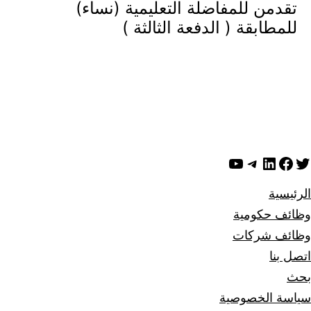
تقدمن للمفاضلة التعليمية (نساء)
للمطابقة ( الدفعة الثالثة )
ويتر
لينكد إن
فيسبوك
تيليجرام
يوتيوب
الرئيسية
وظائف حكومية
وظائف شركات
اتصل بنا
بحث
سياسة الخصوصية