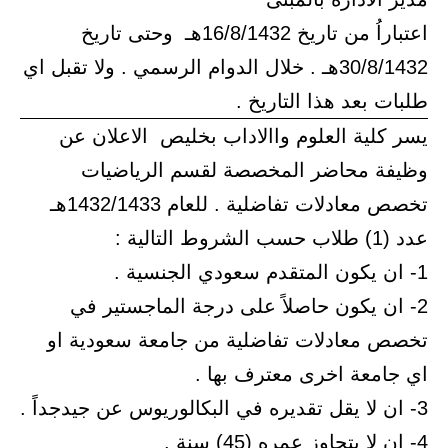
اعتباراُ من تاريخ 16/8/1432هـ وحتى تاريخ
30/8/1432هـ . خلال الدوام الرسمي . ولا تقبل اي
طلبات بعد هذا التاريخ .
يسر كلية العلوم واالاداب بخليص الاعلان عن
وظيفة محاضر المخصصة لقسم الرياضيات
تخصص معادلات تفاضلية . للعام 1432/1433هـ
عدد (1) طلاب حسب الشروط التالية :
1- ان يكون المتقدم سعودي الجنسية .
2- ان يكون حاصلاً على درجة الماجستير في
تخصص معادلات تفاضلية من جامعة سعودية او
اي جامعة اخرى معترف بها .
3- ان لا يقل تقديره في البكالوريوس عن جيدجداً .
4- ان لا يتجاوز عمره (45) سنة .