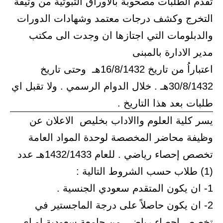
تقدم الطلبات مصحوبة بالاوراق الثبوتية من وثيقة
التخرج وكشف درجات معتمد وشهادات الدورات
والدبلومات التي اجتازها ان وجدت الى مكتب
مدير الادارة بالمبنى
اعتباراُ من تاريخ 16/8/1432هـ وحتى تاريخ
30/8/1432هـ . خلال الدوام الرسمي . ولا تقبل اي
طلبات بعد هذا التاريخ .
يسر كلية العلوم واالاداب بخليص الاعلان عن
وظيفة محاضر المخصصة لوحدة المواد العامة
تخصص إحصاء رياضي . للعام 1432/1433هـ عدد
(1) طلاب حسب الشروط التالية :
1- ان يكون المتقدم سعودي الجنسية .
2- ان يكون حاصلاً على درجة الماجستير في
تخصص إحصاء رياضي من جامعة سعودية او اي