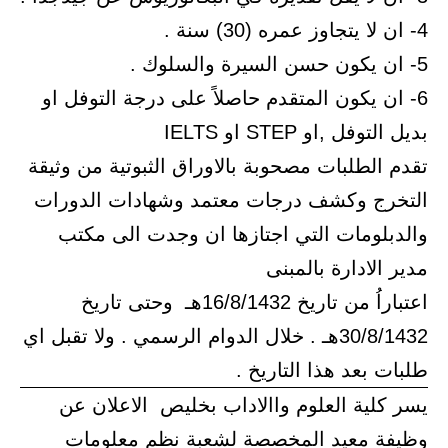
4- ان لا يتجاوز عمره (30) سنة .
5- ان يكون حسن السيرة والسلوك .
6- ان يكون المتقدم حاصلاً على درجة التوفل او
بديل التوفل ,او STEP او IELTS
تقدم الطلبات مصحوبة بالاوراق الثبوتية من وثيقة
التخرج وكشف درجات معتمد وشهادات الدورات
والدبلومات التي اجتازها ان وجدت الى مكتب
مدير الادارة بالمبنى
اعتباراُ من تاريخ 16/8/1432هـ وحتى تاريخ
30/8/1432هـ . خلال الدوام الرسمي . ولا تقبل اي
طلبات بعد هذا التاريخ .
يسر كلية العلوم واالاداب بخليص الاعلان عن
وظيفة معيد المخصصة لشعبة نظم معلومات