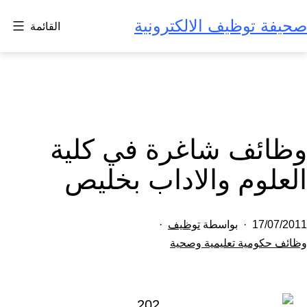
لتخطي
صحيفة توظيف الالكترونية
القائمة
لى
لمحتوى
وظائف شاغرة في كلية
العلوم والاداب بخليص
تم
17/07/2011
بواسطة
توظيف
النشر
مصنف
وظائف حكومية تعليمية وصحية
كـ
في