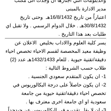
والدبلومات التي اجتازها ان وجدت الى مكتب
مدير الادارة بالمبنى
اعتباراُ من تاريخ 16/8/1432هـ وحتى تاريخ
30/8/1432هـ . خلال الدوام الرسمي . ولا تقبل اي
طلبات بعد هذا التاريخ .
يسر كلية العلوم واالاداب بخليص الاعلان عن
وظيفة معيد المخصصة لقسم الاحياء تخصص احياء
دقيقة/تقنية حيوية . للعام 1432/1433هـ عدد (2)
طلاب حسب الشروط التالية :
1- ان يكون المتقدم سعودي الجنسية .
2- ان يكون حاصلاً على درجة البكالوريوس في
تخصص احياء دقيقة/تقنية حيوية من جامعة
سعودية او اي جامعة اخرى معترف بها .
3- ان لا يقل تقديره في البكالوريوس عن جيدجداً .