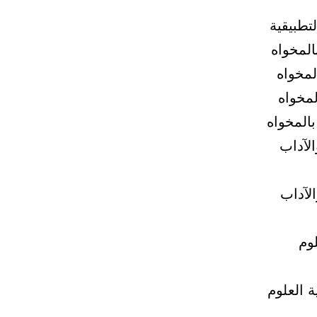
لآداب
لآداب
وم
 العلوم