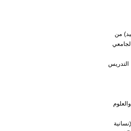
د) من
الجامعي
 التدريس
العلوم