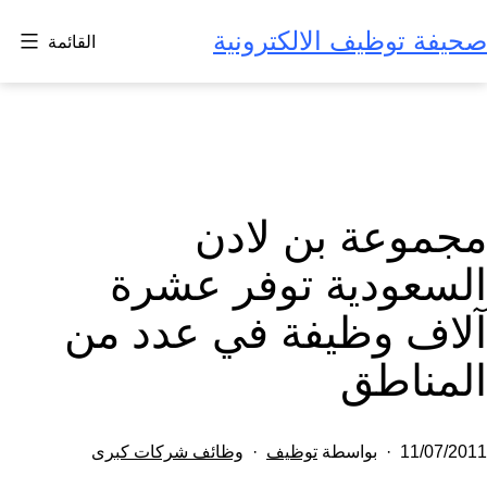
لتخطي
صحيفة توظيف الالكترونية
القائمة
لى
لمحتوى
مجموعة بن لادن
السعودية توفر عشرة
آلاف وظيفة في عدد من
المناطق
تم
مصنف
11/07/2011
بواسطة
توظيف
وظائف شركات كبرى
النشر
كـ