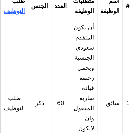
متطلبات
طلب
العدد
الجنس
الحالة
يفة
الوظيفة
التوظيف
أن يكون
المتقدم
سعودي
الجنسية
ويحمل
رخصة
قيادة
سارية
طلب
التقديم
ق
60
ذكر
المفعول
التوظيف
مفتوح
وان
لايكون