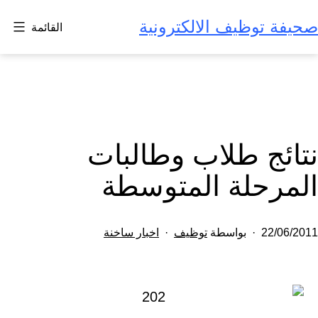
لتخطي
صحيفة توظيف الالكترونية
القائمة
لى
لمحتوى
نتائج طلاب وطالبات
المرحلة المتوسطة
تم
مصنف
22/06/2011
بواسطة
توظيف
اخبار ساخنة
النشر
كـ
في