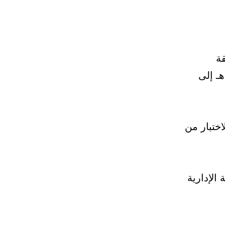
ة
الوظيفية الادارية التي تم الاعلان عنها خلال الفترة من 18/6/1432هـ إلى
اختبار من
الإدارية