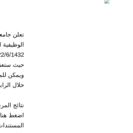
تعلن جامع
22/6/1432هـ 
حيث ستعقد ال
ويمكن للمت
خلال الراب
نتائج المر
اضغط هنا
المستندات 