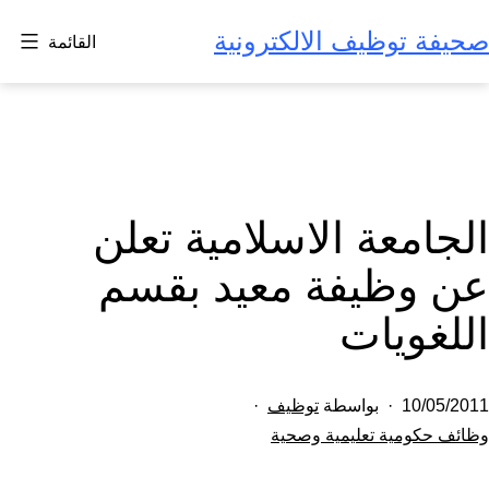
لتخطي
صحيفة توظيف الالكترونية
القائمة
لى
لمحتوى
الجامعة الاسلامية تعلن
عن وظيفة معيد بقسم
اللغويات
تم
10/05/2011
بواسطة
توظيف
النشر
مصنف
وظائف حكومية تعليمية وصحية
كـ
في