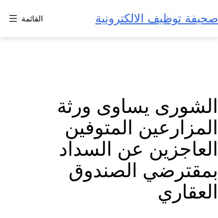
لتخطي
صحيفة توظيف الالكترونية
القائمة
لى
لمحتوى
الشورى يساوى ورثة
المزارعين المتوفين
العاجزين عن السداد
بمقترضي الصندوق
العقاري