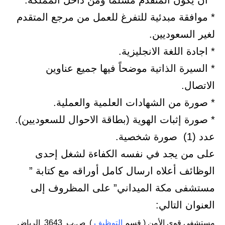
* أن يكون المتقدم مسلماً ومن داخل المملكة.
* موافقة مبدئية للتفرغ للعمل من مرجع المتقدم
لغير السعوديين.
* اجادة اللغة الانجليزية.
* السيرة الذاتية موضحاً فيها جميع عناوين
الاتصال.
* صورة من الشهادات العلمية والعملية.
* صورة إثبات الهوية (بطاقة الاحوال للسعوديين).
عدد (1) صورة شخصية.
على من يجد في نفسه الكفاءة لشغل إحدى
الوظائف أعلاه ارسال كامل أوراقه مع كتابة ”
مستشفى مكة الميداني” على المظروف إلى
العنوان التالي:
مستشفى قوى الأمن ( قسم
التوظيف
) ص.ب 3643 الرياض