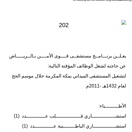
كـ
في
يعـلــن برنـــامــج مستشفــى قــــوى الأمــــن بـالــريـــــاض
عن حاجته لشغل الوظائف المؤقتة التالية:
لتشغيل المستشفى الميداني بمكة المكرمة خلال موسم الحج
لعام 1432هـ -2011م
الأطـــــــــباء:
استشــــــــــــــــاري قـــــــــــــــــلب عـــــــــــــدد (1)
استشـــــــــــــــاري الباطــــــــنية عـــــــــــــدد (1)