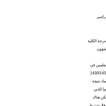
دراسي
مية من الرجال قد حصل على نسبة 50% من الدرجة الكلية
لشؤون
لمعلمين في
في أي من اختبارات المركز خلال العامين الماضيين 1429/1430 هـ و 1430/1431
اد نتيجة
) للذين
كن هناك
فلا يشترط