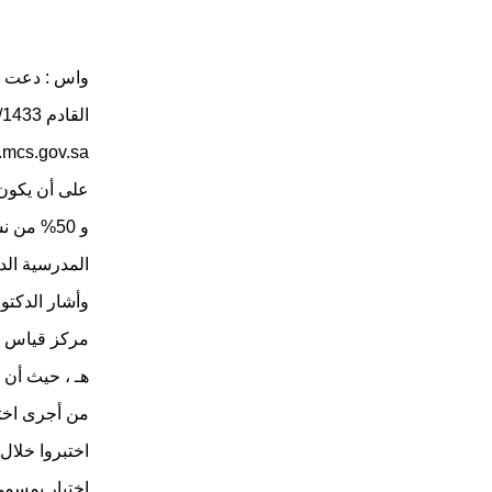
واس : دعت وز
www.mcs.gov.sa خلال المدة التي تم الإعلان عنها من قب
و 50% من
المدرسية الد
وأشار الدكتور
هـ ، حيث أن 
من أجرى اختب
اختبروا خلال
اختبار بمسمى