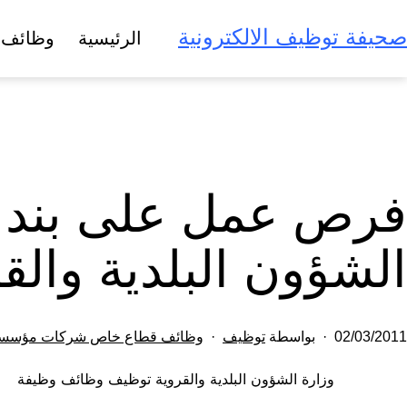
لتخطي
صحيفة توظيف الالكترونية
الرئيسية
وظائف 
لى
لمحتوى
فرص عمل على بند ا
الشؤون البلدية والق
تم
مصنف
02/03/2011
بواسطة
توظيف
وظائف قطاع خاص شركات مؤسس
النشر
كـ
وزارة الشؤون البلدية والقروية توظيف وظائف وظيفة
في