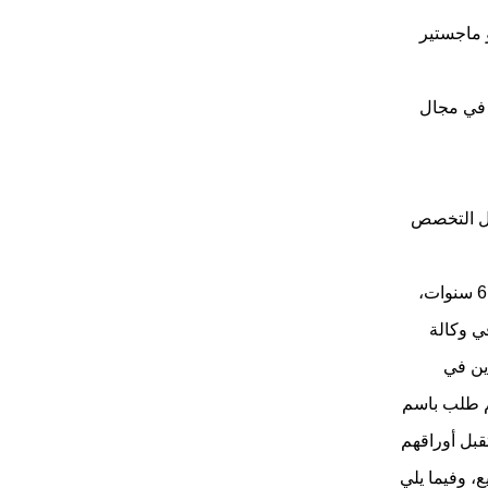
جال التخصص مع خبرة 10 سنوات أو ماجستير
 سنوات أو ماجستير في مجال
ات ودبلوم في مجال التخصص
ـ مشغل أجهزة (مسح جوي وإنتاج خرائط): بكالوريوس في مجال التخصص مع خبرة 6 سنوات،
ي وكالة
ين في
يم طلب باسم
قبل أوراقهم
، وفيما يلي