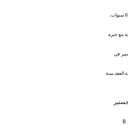
ـ مشغل أجهزة (مسح جوي وإنتاج خرائط): بكالوريوس في مجال التخصص مع خبرة 6 سنوات،
ر في المحاسبة مع خبرة
برة 8 سنوات أو ماجستير في
ة العقد سنة
برة 7 سنوات، ماجستير
ـ مترجم (عربي إنجليزي – إنجليزي عربي): درجة جامعية مع خبرة 8