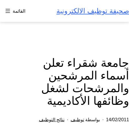
لتخطي
صحيفة توظيف الالكترونية
القائمة
لى
لمحتوى
جامعة شقراء تعلن
أسماء المرشحين
والمرشحات لشغل
وظائفها الأكاديمية
تم
مصنف
14/02/2011
بواسطة
توظيف
نتائج التوظيف
النشر
كـ