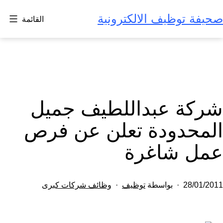
لتخطي
صحيفة توظيف الالكترونية
القائمة
لى
لمحتوى
شركة عبداللطيف جميل
المحدودة تعلن عن فرص
عمل شاغرة
تم
مصنف
28/01/2011
بواسطة
توظيف
وظائف شركات كبرى
النشر
كـ
في